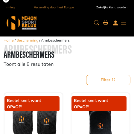
Verzending door heel Europa
Zakelijke klant worden
Home
/
Bescherming
/ Armbeschermers
ARMBESCHERMERS
ARMBESCHERMERS
Toont alle 8 resultaten
Filter
Bestel snel, want
Bestel snel, want
OP=OP!
OP=OP!