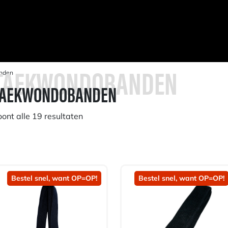
nden
TAEKWONDOBANDEN
TAEKWONDOBANDEN
oont alle 19 resultaten
Bestel snel, want OP=OP!
Bestel snel, want OP=OP!