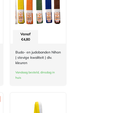
Vanaf
€
4,80
Budo- en judobanden Nihon
| stevige kwaliteit | div.
kleuren
Vandaag besteld, dinsdag in
huis