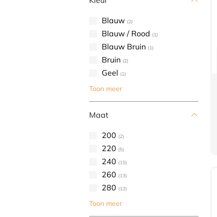
Kleur
Blauw
(2)
Blauw / Rood
(1)
Blauw Bruin
(1)
Bruin
(2)
Geel
(1)
Toon meer
Maat
200
(2)
220
(5)
240
(15)
260
(13)
280
(12)
Toon meer