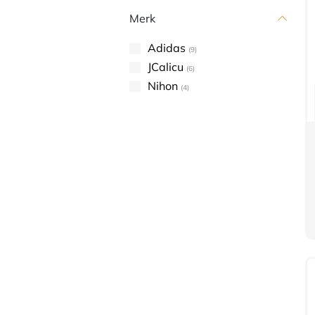
Merk
Adidas
(9)
JCalicu
(6)
Nihon
(4)