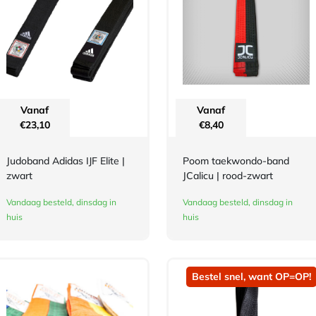
Vanaf
Vanaf
€
23,10
€
8,40
Judoband Adidas IJF Elite |
Poom taekwondo-band
zwart
JCalicu | rood-zwart
Vandaag besteld, dinsdag in
Vandaag besteld, dinsdag in
huis
huis
Bestel snel, want OP=OP!