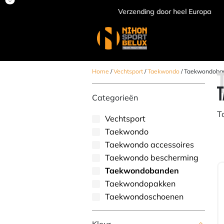
Verzending door heel Europa
Home
/
Vechtsport
/
Taekwondo
/ Taekwondoba
Categorieën
T
Vechtsport
Taekwondo
Taekwondo accessoires
Taekwondo bescherming
Taekwondobanden
Taekwondopakken
Taekwondoschoenen