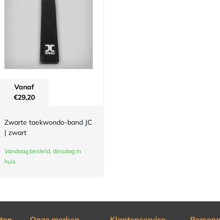
Vanaf
€
29,20
Zwarte taekwondo-band JC
| zwart
Vandaag besteld, dinsdag in
huis
ten
Onze merken
Klantenservice
Persona