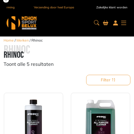
Verzending door heel Europa
Zakelijke klant worden
Home
/
Merken
/ Rhinoc
RHINOC
RHINOC
Toont alle 5 resultaten
Filter