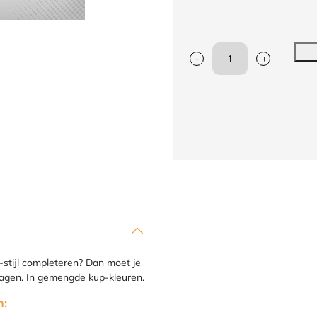
-
+
Taekwondo-
banden
JC
|
diverse
kleuren
aantal
C-stijl completeren? Dan moet je
ragen. In gemengde kup-kleuren.
n: