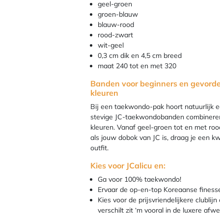
geel-groen
groen-blauw
blauw-rood
rood-zwart
wit-geel
0,3 cm dik en 4,5 cm breed
maat 240 tot en met 320
Banden voor beginners en gevorde
kleuren
Bij een taekwondo-pak hoort natuurlijk 
stevige JC-taekwondobanden combineren
kleuren. Vanaf geel-groen tot en met ro
als jouw dobok van JC is, draag je een k
outfit.
Kies voor JCalicu en:
Ga voor 100% taekwondo!
Ervaar de op-en-top Koreaanse finesse, 
Kies voor de prijsvriendelijkere clublijn
verschilt zit ‘m vooral in de luxere afwe