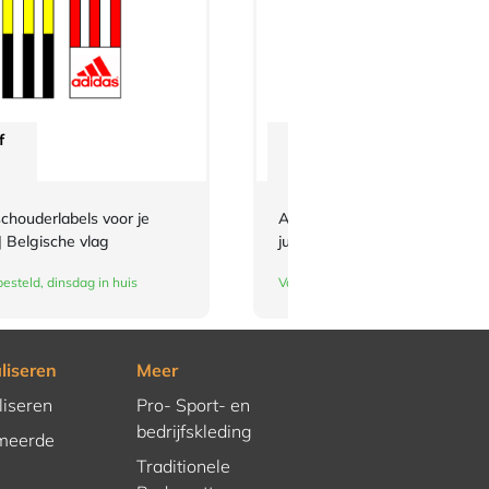
f
Vanaf
€
3,-
chouderlabels voor je
Adidas-schouderlabels voor je
| Belgische vlag
judopak | groen
esteld, dinsdag in huis
Vandaag besteld, dinsdag in huis
liseren
Meer
liseren
Pro- Sport- en
bedrijfskleding
meerde
Traditionele