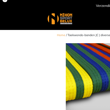
Verzending door heel Europa
Home
/ Taekwondo-banden JC | diverse