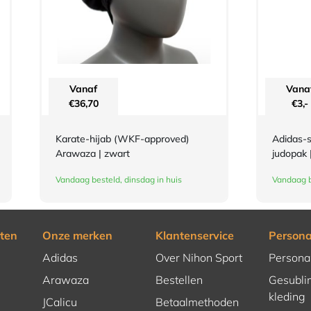
Vanaf
Vana
€
36,70
€
3,-
Karate-hijab (WKF-approved)
Adidas-s
Arawaza | zwart
judopak 
Vandaag besteld, dinsdag in huis
Vandaag b
ten
Onze merken
Klantenservice
Persona
Adidas
Over Nihon Sport
Persona
Arawaza
Bestellen
Gesubli
kleding
JCalicu
Betaalmethoden