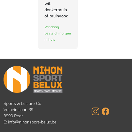
wit,
donkerbruin
of bruin/rood
Vandaag
besteld, morgen
in huis
Sports & Leisure Co
Vrijheidslaan 39
3990 Peer
E:
info@nihonsport-belux.be