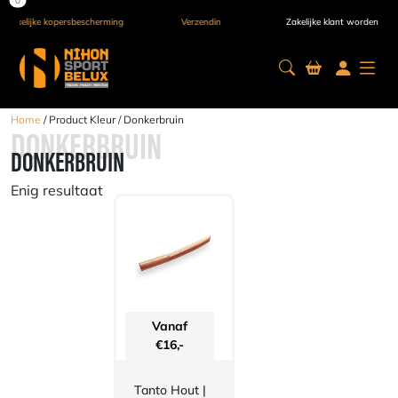
e kopersbescherming
Verzending door heel Europa
Zakelijke klant worden
Home
/ Product Kleur / Donkerbruin
DONKERBRUIN
DONKERBRUIN
Enig resultaat
Vanaf
€
16,-
Tanto Hout |