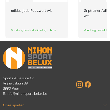
adidas Judo Pet zwart wit
Griptrainer Adid
wit
Vandaag besteld, dinsdag in huis
Vandaag besteld, d
Sports & Leisure Co
Vrijheidslaan 39
3990 Peer
E:
info@nihonsport-belux.be
Onze sporten