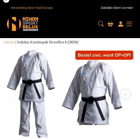
Verzending door heel Europa
Zakelijke klant worden
Home
/ Adidas Karatepak Revoflex K190SK
Bestel snel, want OP=OP!