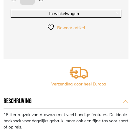
Arawaza
Every
Day
In winkelwagen
backpack
|18
Bewaar artikel
l
|
diverse
kleuren
aantal
Verzending door heel Europa
BESCHRIJVING
18 liter rugzak van Arawaza met veel handige features. De ideale
backpack voor dagelijks gebruik, maar ook een fijne tas voor sport
of op reis.