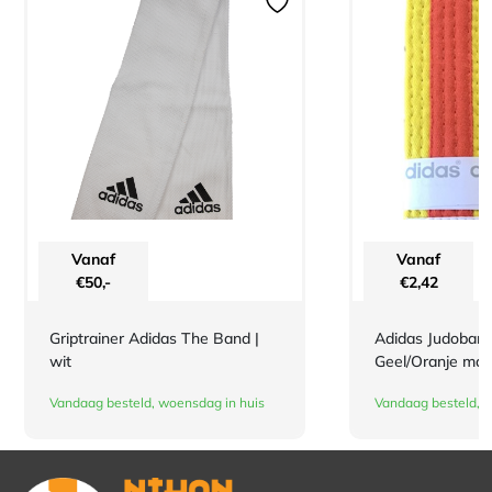
Vanaf
Vanaf
€
50,-
€
2,42
Griptrainer Adidas The Band |
Adidas Judoband
wit
Geel/Oranje maa
Vandaag besteld, woensdag in huis
Vandaag besteld, w