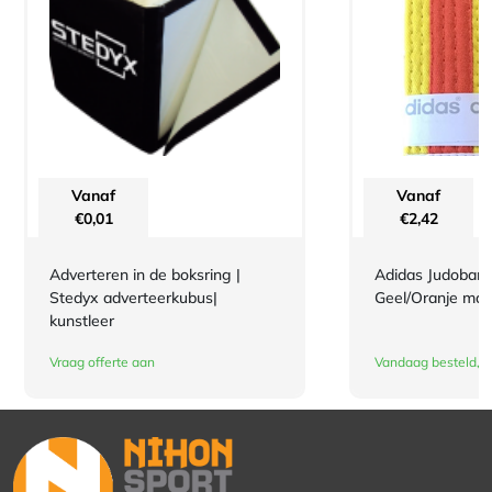
Vanaf
Vanaf
€
0,01
€
2,42
Adverteren in de boksring |
Adidas Judoband
Stedyx adverteerkubus|
Geel/Oranje maa
kunstleer
Vraag offerte aan
Vandaag besteld, d