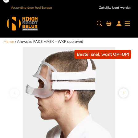
Verzending door heel Europa
Zakelijke klant worden
Home
/ Arawaza FACE MASK – WKF approved
Bestel snel, want OP=OP!