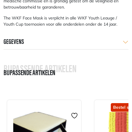
medische commissie en is grondig getest om de veiligheid en
betrouwbaarheid te garanderen.
The WKF Face Mask is verplicht in alle WKF Youth Leauge /
Youth Cup toernooien voor alle onderdelen onder de 14 jaar.
GEGEVENS
BIJPASSENDE ARTIKELEN
BIJPASSENDE ARTIKELEN
Bestel sn