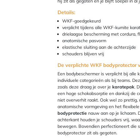
hij zit als gegoten en je blijft soepel in a
Details:
WKF-goedgekeurd
verplicht tijdens alle WKF-kumite kara
drielaagse bescherming met cordura, fl
anatomische pasvorm
elastische sluiting aan de achterzijde
schouders blijven vrij
De verplichte WKF bodyprotector v
Een bodybeschermer is verplicht bij alle 
individuele categorieën als bij teams. De
zoals deze draag je over je
karatepak
. 
een hoge schokabsorptie en dankzij de c
niet oververhit raakt. Ook wel zo prettig,
anatomische vormgeving en het flexibele 
bodyprotectie
nauw aan op je lichaam. D
achterkant houden je schouders vrij, waard
bewegen. Bovendien perfectioneert die s
bodyprotector zit als gegoten.