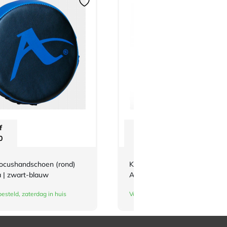
f
Vanaf
0
€
36,70
focushandschoen (rond)
Karate-hijab (WKF-approved)
 | zwart-blauw
Arawaza | zwart
esteld, zaterdag in huis
Vandaag besteld, zaterdag in huis