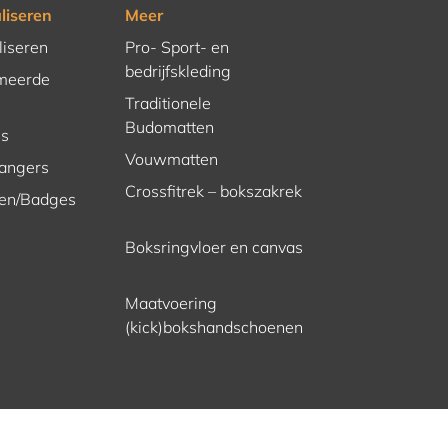
liseren
Meer
liseren
Pro- Sport- en
bedrijfskleding
meerde
Traditionele
Budomatten
es
Vouwmatten
hangers
Crossfitrek – bokszakrek
en/Badges
Boksringvloer en canvas
Maatvoering
(kick)bokshandschoenen