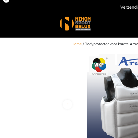
Verzending door heel Europa
Home
/ Bodyprotector voor karate Ara