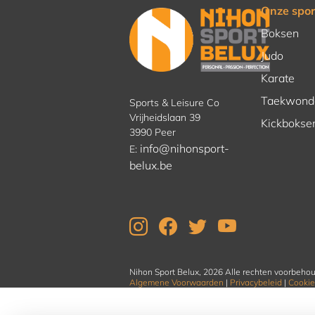
Onze spor
Boksen
Judo
Karate
Taekwond
Sports & Leisure Co
Vrijheidslaan 39
Kickbokse
3990 Peer
info@nihonsport-
E:
belux.be
Nihon Sport Belux, 2026 Alle rechten voorbeho
Algemene Voorwaarden
|
Privacybeleid
|
Cookie