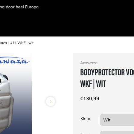
waza | U14 WKF | wit
Arawaza
BODYPROTECTOR VOO
WKF | WIT
€
130,99
Kleur