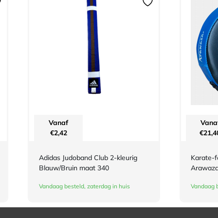
Vanaf
Vana
€
2,42
€
21,4
Adidas Judoband Club 2-kleurig
Karate-
Blauw/Bruin maat 340
Arawaza
Vandaag besteld, zaterdag in huis
Vandaag b