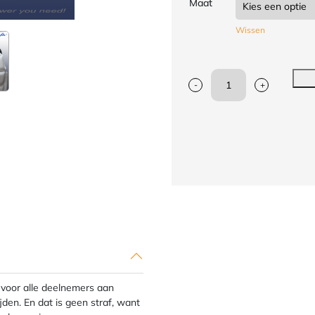
Maat
Wissen
-
+
Bodyprotector
voor
karate
Arawaza
|
U14
WKF
|
wit
aantal
 voor alle deelnemers aan
en. En dat is geen straf, want