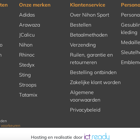
ten
Onze merken
Klantenservice
Persona
Adidas
Over Nihon Sport
Persona
Arawaza
Bestellen
Gesubli
kleding
JCalicu
Betaalmethoden
Medaill
o
Nihon
Verzending
Sleutel
n
Rhinoc
Ruilen, garantie en
retourneren
Emblem
Stedyx
Bestelling ontbinden
Sting
Zakelijke klant worden
Stroops
Algemene
Tatamix
voorwaarden
Privacybeleid
uden
 voorkeuren
Hosting en realisatie door