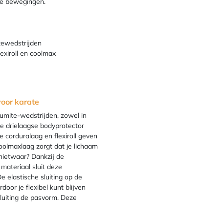
l je bewegingen.
tewedstrijden
exiroll en coolmax
oor karate
kumite-wedstrijden, zowel in
ze drielaagse bodyprotector
De corduralaag en flexiroll geven
oolmaxlaag zorgt dat je lichaam
 nietwaar? Dankzij de
materiaal sluit deze
e elastische sluiting op de
oor je flexibel kunt blijven
luiting de pasvorm. Deze