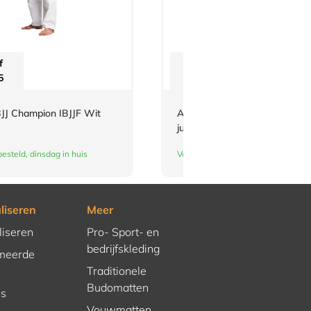
f
Vanaf
5
€
3,-
JJ Champion IBJJF Wit
Adidas-schouderlabels voor je
judopak | wit
esteld, dinsdag in huis
Vandaag besteld, dinsdag in huis
liseren
Meer
liseren
Pro- Sport- en
bedrijfskleding
meerde
Traditionele
Budomatten
es
Vouwmatten