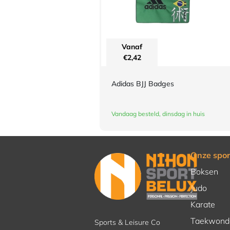
Vanaf
€
2,42
Adidas BJJ Badges
Vandaag besteld, dinsdag in huis
Onze spor
Boksen
Judo
Karate
Taekwond
Sports & Leisure Co