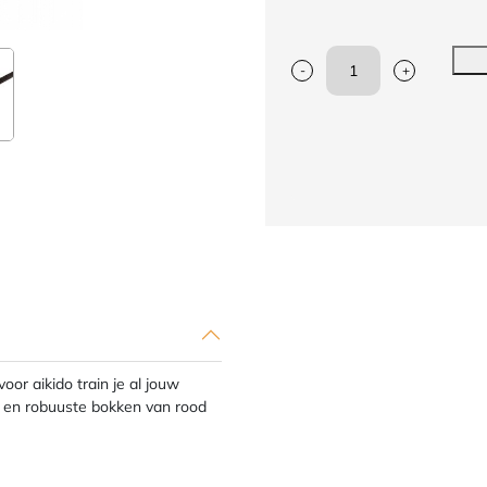
-
+
Boken
oefenzwaard
aikido
Nihon
|rood,
wit
of
zwart
eikenhout
aantal
r aikido train je al jouw
t en robuuste bokken van rood