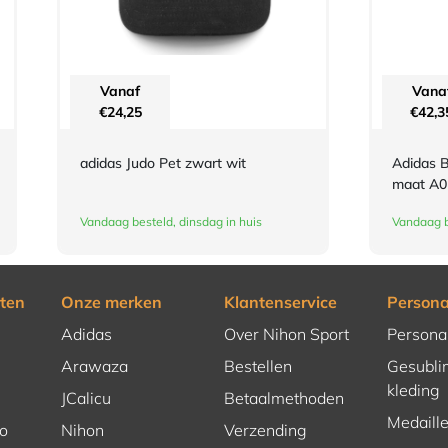
Vanaf
Vana
€
24,25
€
42,3
adidas Judo Pet zwart wit
Adidas B
maat A0
Vandaag besteld, dinsdag in huis
Vandaag b
ten
Onze merken
Klantenservice
Persona
Adidas
Over Nihon Sport
Persona
Arawaza
Bestellen
Gesubli
kleding
JCalicu
Betaalmethoden
Medaill
o
Nihon
Verzending