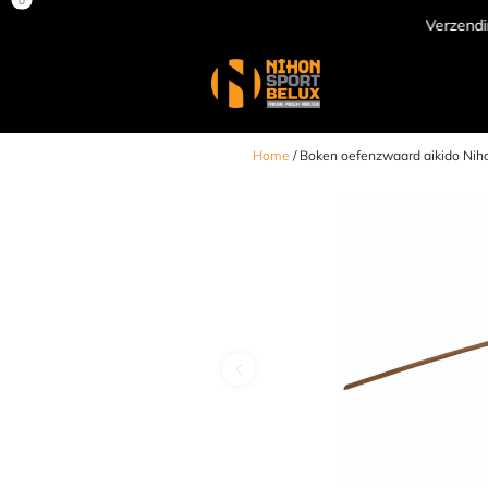
Verzending door heel Europa
Home
/ Boken oefenzwaard aikido Nihon