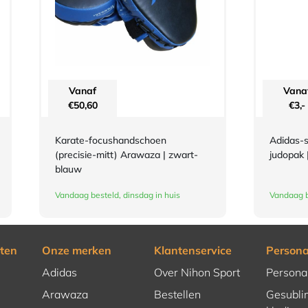
Vanaf
Vana
€
50,60
€
3,-
Karate-focushandschoen
Adidas-s
(precisie-mitt) Arawaza | zwart-
judopak 
blauw
Vandaag besteld, dinsdag in huis
Vandaag b
ten
Onze merken
Klantenservice
Persona
Adidas
Over Nihon Sport
Persona
Arawaza
Bestellen
Gesubli