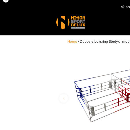
Verzending door heel Europa
Home
/ Dubbele boksring Stedyx | mobi