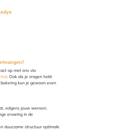
tedyx
ontvangen?
tact op met ons via
mail
. Ook als je vragen hebt
 boksring kun je gewoon even
at, volgens jouw wensen.
nge ervaring in de
en duurzame structuur optimale