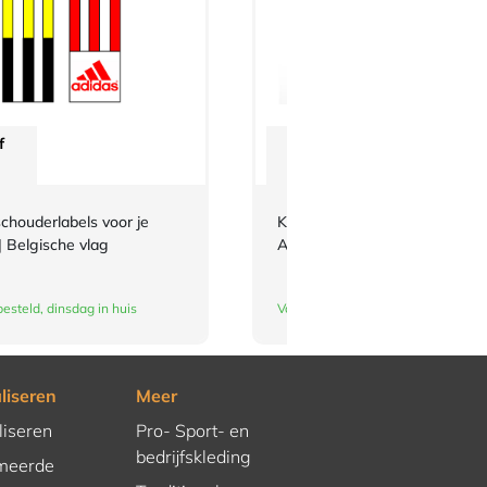
f
Vanaf
€
36,70
chouderlabels voor je
Karate-hijab (WKF-approved)
| Belgische vlag
Arawaza | zwart
esteld, dinsdag in huis
Vandaag besteld, dinsdag in huis
liseren
Meer
liseren
Pro- Sport- en
bedrijfskleding
meerde