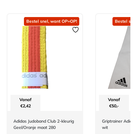
Bestel snel, want OP=OP!
Bestel sn
Vanaf
Vanaf
€
2,42
€
50,-
Adidas Judoband Club 2-kleurig
Griptrainer Adid
Geel/Oranje maat 280
wit