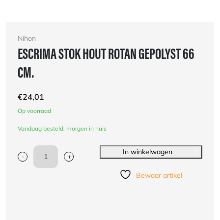
Nihon
ESCRIMA STOK HOUT ROTAN GEPOLYST 66
CM.
€
24,01
Op voorraad
Vandaag besteld, morgen in huis
In winkelwagen
-
+
Escrima
stok
Bewaar artikel
hout
rotan
gepolyst
66