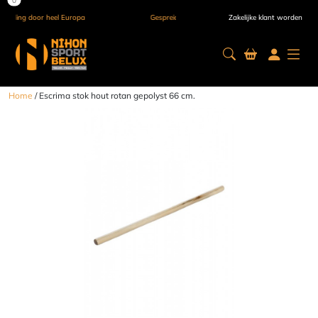
a
Gespreid betalen tegen 0% rente
Zakelijke klant worden
Home
/ Escrima stok hout rotan gepolyst 66 cm.