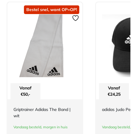
Bestel snel, want OP=OP!
Vanaf
Vanaf
€
50,-
€
24,25
Griptrainer Adidas The Band |
adidas Judo Pet 
wit
Vandaag besteld, morgen in huis
Vandaag besteld, m