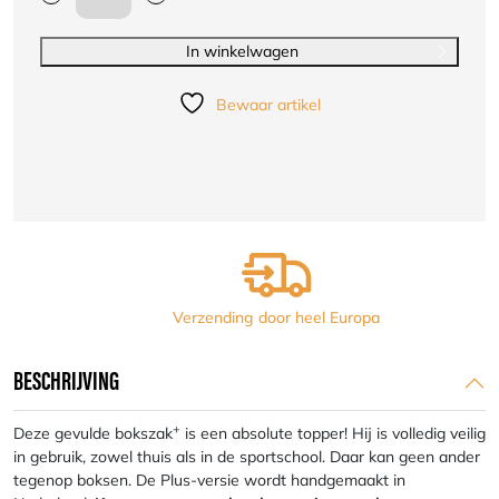
Gevulde
bokszak
Plus
In winkelwagen
met
Nihon
Bewaar artikel
logo
|
zwart
aantal
Verzending door heel Europa
BESCHRIJVING
+
Deze gevulde bokszak
is een absolute topper! Hij is volledig veilig
in gebruik, zowel thuis als in de sportschool. Daar kan geen ander
tegenop boksen. De Plus-versie wordt handgemaakt in