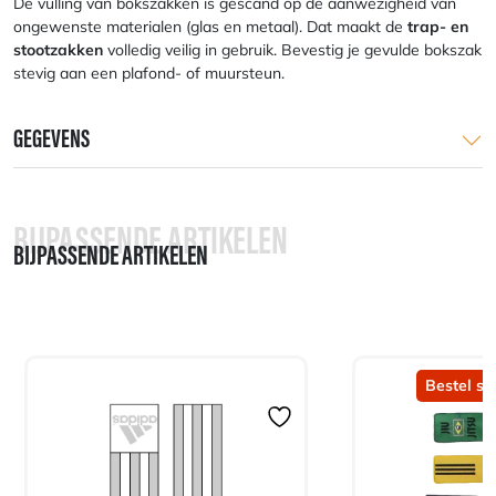
De vulling van bokszakken is gescand op de aanwezigheid van
ongewenste materialen (glas en metaal). Dat maakt de
trap- en
stootzakken
volledig veilig in gebruik. Bevestig je gevulde bokszak
stevig aan een plafond- of muursteun.
GEGEVENS
BIJPASSENDE ARTIKELEN
BIJPASSENDE ARTIKELEN
Bestel sn