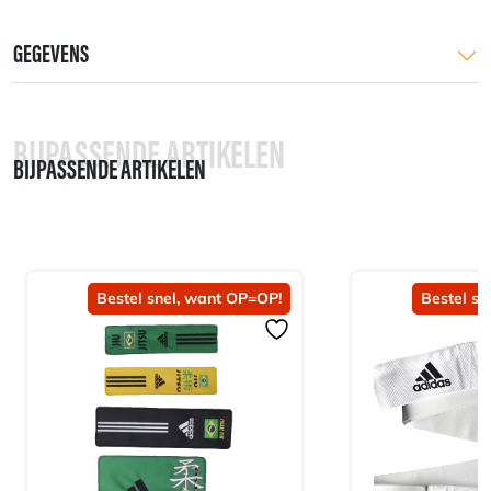
GEGEVENS
BIJPASSENDE ARTIKELEN
BIJPASSENDE ARTIKELEN
Bestel snel, want OP=OP!
Bestel sn