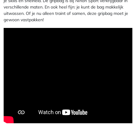
je skills en snelheid. De gripbag is bij NIhon Sport verkrijgbaar in
verschillende maten. En ook heel fijn: je kunt de bag makkelijk
uitwassen. Of je nu alleen traint of samen, deze gripbag moet je
gewoon vastpakken!