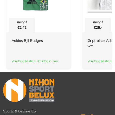
Vanaf
Vanaf
€
2,42
€
25,-
Adidas BJJ Badges
Griptrainer Adid
wit
Vandaag besteld, dinsdag in huis
Vandaag besteld, d
Sports & Leisure Co