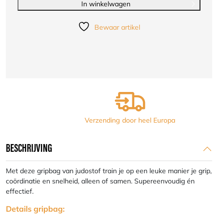
|
In winkelwagen
blauw
|
Bewaar artikel
maat
S,
M,
L
aantal
Verzending door heel Europa
BESCHRIJVING
Met deze gripbag van judostof train je op een leuke manier je grip,
coördinatie en snelheid, alleen of samen. Supereenvoudig én
effectief.
Details gripbag: