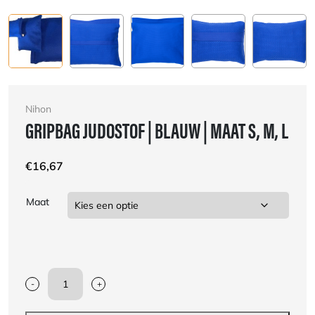
Nihon
GRIPBAG JUDOSTOF | BLAUW | MAAT S, M, L
€
16,67
Maat
-
+
Gripbag
judostof