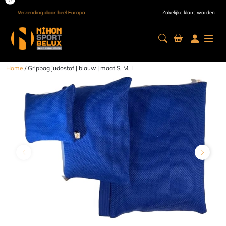
Verzending door heel Europa
Zakelijke klant worden
Home
/ Gripbag judostof | blauw | maat S, M, L