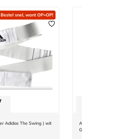
Bestel snel, want OP=OP!
Bestel snel, want O
f
Vanaf
€
2,42
ner Adidas The Swing | wit
Adidas Judoband Club 2-kleur
Geel/Oranje maat 240