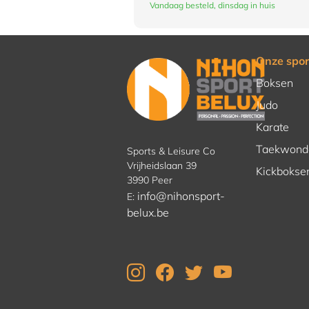
Vandaag besteld, dinsdag in huis
Onze spor
Boksen
Judo
Karate
Taekwond
Sports & Leisure Co
Vrijheidslaan 39
Kickbokse
3990 Peer
info@nihonsport-
E:
belux.be