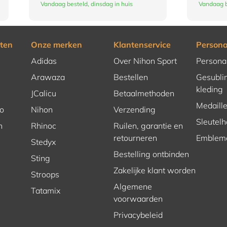
Vandaag besteld, dinsdag in huis
Vandaag b
ten
Onze merken
Klantenservice
Persona
Adidas
Over Nihon Sport
Persona
Arawaza
Bestellen
Gesubli
kleding
JCalicu
Betaalmethoden
Medaill
o
Nihon
Verzending
Sleutel
n
Rhinoc
Ruilen, garantie en
retourneren
Emblem
Stedyx
Bestelling ontbinden
Sting
Zakelijke klant worden
Stroops
Algemene
Tatamix
voorwaarden
Privacybeleid