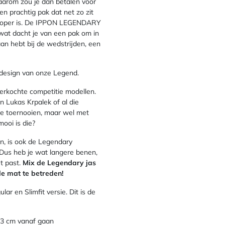
waarom zou je dan betalen voor
n prachtig pak dat net zo zit
d koper is. De IPPON LEGENDARY
wat dacht je van een pak om in
aan hebt bij de wedstrijden, een
 design van onze Legend.
erkochte competitie modellen.
n Lukas Krpalek of al die
te toernooien, maar wel met
mooi is die?
en, is ook de Legendary
Dus heb je wat langere benen,
et past.
Mix de Legendary jas
de mat te betreden!
ar en Slimfit versie. Dit is de
-3 cm vanaf gaan