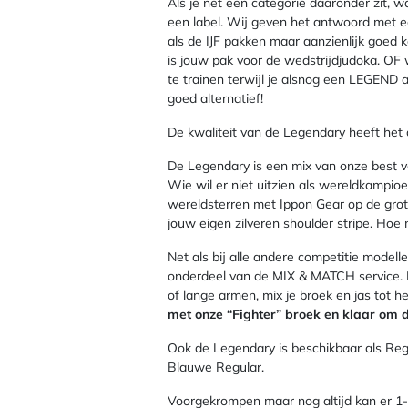
Als je net een categorie daaronder zit, 
een label. Wij geven het antwoord met ee
als de IJF pakken maar aanzienlijk goe
is jouw pak voor de wedstrijdjudoka. OF 
te trainen terwijl je alsnog een LEGEND 
goed alternatief!
De kwaliteit van de Legendary heeft het
De Legendary is een mix van onze best v
Wie wil er niet uitzien als wereldkampioe
wereldsterren met Ippon Gear op de gro
jouw eigen zilveren shoulder stripe. Hoe 
Net als bij alle andere competitie modell
onderdeel van de MIX & MATCH service. 
of lange armen, mix je broek en jas tot h
met onze “Fighter” broek en klaar om 
Ook de Legendary is beschikbaar als Regul
Blauwe Regular.
Voorgekrompen maar nog altijd kan er 1