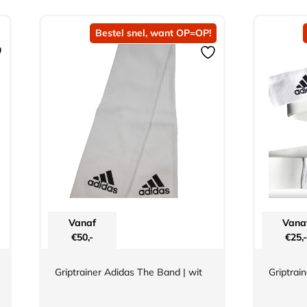
Bestel snel, want OP=OP!
Vanaf
Vana
€
50,-
€
25,-
Griptrainer Adidas The Band | wit
Griptrai