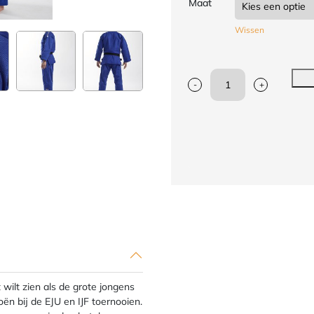
Maat
Wissen
-
+
Ippon
Gear
Fighter
Legendary
blauwe
regular
judojas
aantal
t wilt zien als de grote jongens
oën bij de EJU en IJF toernooien.