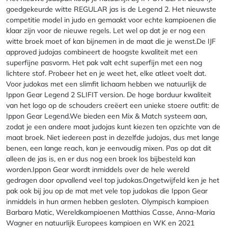
goedgekeurde witte REGULAR jas is de Legend 2. Het nieuwste
competitie model in judo en gemaakt voor echte kampioenen die
klaar zijn voor de nieuwe regels. Let wel op dat je er nog een
witte broek moet of kan bijnemen in de maat die je wenst.De IJF
approved judojas combineert de hoogste kwaliteit met een
superfijne pasvorm. Het pak valt echt superfijn met een nog
lichtere stof. Probeer het en je weet het, elke atleet voelt dat.
Voor judokas met een slimfit lichaam hebben we natuurlijk de
Ippon Gear Legend 2 SLIFIT version. De hoge borduur kwaliteit
van het logo op de schouders creëert een unieke stoere outfit: de
Ippon Gear Legend.We bieden een Mix & Match systeem aan,
zodat je een andere maat judojas kunt kiezen ten opzichte van de
maat broek. Niet iedereen past in dezelfde judojas, dus met lange
benen, een lange reach, kan je eenvoudig mixen. Pas op dat dit
alleen de jas is, en er dus nog een broek los bijbesteld kan
worden.Ippon Gear wordt inmiddels over de hele wereld
gedragen door opvallend veel top judokas.Ongetwijfeld ken je het
pak ook bij jou op de mat met vele top judokas die Ippon Gear
inmiddels in hun armen hebben gesloten. Olympisch kampioen
Barbara Matic, Wereldkampioenen Matthias Casse, Anna-Maria
Wagner en natuurlijk Europees kampioen en WK en 2021