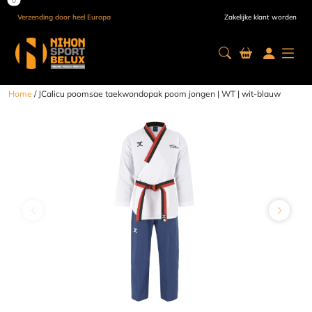
Verzending door heel Europa
Zakelijke klant worden
Home
/ JCalicu poomsae taekwondopak poom jongen | WT | wit-blauw