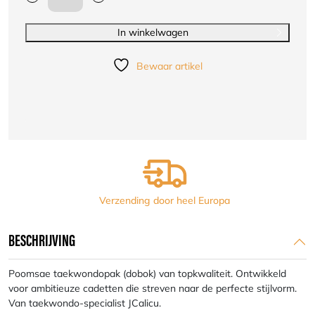
JCalicu
poomsae
taekwondopak
In winkelwagen
poom
jongen
Bewaar artikel
|
WT
|
wit-
blauw
aantal
Verzending door heel Europa
BESCHRIJVING
Poomsae taekwondopak (dobok) van topkwaliteit. Ontwikkeld
voor ambitieuze cadetten die streven naar de perfecte stijlvorm.
Van taekwondo-specialist JCalicu.