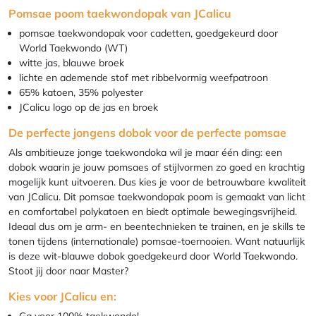
Pomsae poom taekwondopak van JCalicu
pomsae taekwondopak voor cadetten, goedgekeurd door
World Taekwondo (WT)
witte jas, blauwe broek
lichte en ademende stof met ribbelvormig weefpatroon
65% katoen, 35% polyester
JCalicu logo op de jas en broek
De perfecte jongens dobok voor de perfecte pomsae
Als ambitieuze jonge taekwondoka wil je maar één ding: een
dobok waarin je jouw pomsaes of stijlvormen zo goed en krachtig
mogelijk kunt uitvoeren. Dus kies je voor de betrouwbare kwaliteit
van JCalicu. Dit pomsae taekwondopak poom is gemaakt van licht
en comfortabel polykatoen en biedt optimale bewegingsvrijheid.
Ideaal dus om je arm- en beentechnieken te trainen, en je skills te
tonen tijdens (internationale) pomsae-toernooien. Want natuurlijk
is deze wit-blauwe dobok goedgekeurd door World Taekwondo.
Stoot jij door naar Master?
Kies voor JCalicu en:
Ga voor 100% taekwondo!