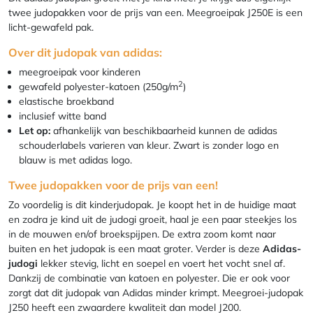
twee judopakken voor de prijs van een. Meegroeipak J250E is een
licht-gewafeld pak.
Over dit judopak van adidas:
meegroeipak voor kinderen
2
gewafeld polyester-katoen (250g/m
)
elastische broekband
inclusief witte band
Let op:
afhankelijk van beschikbaarheid kunnen de adidas
schouderlabels varieren van kleur. Zwart is zonder logo en
blauw is met adidas logo.
Twee judopakken voor de prijs van een!
Zo voordelig is dit kinderjudopak. Je koopt het in de huidige maat
en zodra je kind uit de judogi groeit, haal je een paar steekjes los
in de mouwen en/of broekspijpen. De extra zoom komt naar
buiten en het judopak is een maat groter. Verder is deze
Adidas-
judogi
lekker stevig, licht en soepel en voert het vocht snel af.
Dankzij de combinatie van katoen en polyester. Die er ook voor
zorgt dat dit judopak van Adidas minder krimpt. Meegroei-judopak
J250 heeft een zwaardere kwaliteit dan model J200.