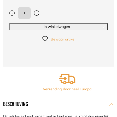
-
+
Judopak
Adidas
voor
In winkelwagen
kinderen
|
Bewaar artikel
meegroeipak
J250
|
wit
aantal
Verzending door heel Europa
BESCHRIJVING
Dit adidas judopak groeit met je kind mee. Je krijgt dus eigenlijk