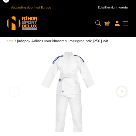
Verzending door heel Europa
Zakelijke klant worden
Home
/ Judopak Adidas voor kinderen | meegroeipak J250 | wit