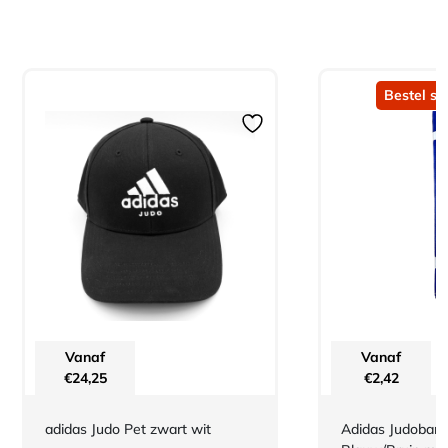
Bestel sn
Vanaf
Vanaf
€
24,25
€
2,42
adidas Judo Pet zwart wit
Adidas Judoband