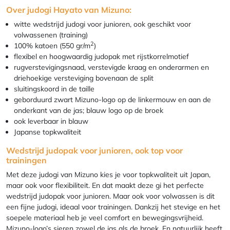
Over judogi Hayato van Mizuno:
witte wedstrijd judogi voor junioren, ook geschikt voor
volwassenen (training)
2
100% katoen (550 gr/m
)
flexibel en hoogwaardig judopak met rijstkorrelmotief
rugverstevigingsnaad, verstevigde kraag en onderarmen en
driehoekige versteviging bovenaan de split
sluitingskoord in de taille
geborduurd zwart Mizuno-logo op de linkermouw en aan de
onderkant van de jas; blauw logo op de broek
ook leverbaar in blauw
Japanse topkwaliteit
Wedstrijd judopak voor junioren, ook top voor
trainingen
Met deze judogi van Mizuno kies je voor topkwaliteit uit Japan,
maar ook voor flexibiliteit. En dat maakt deze gi het perfecte
wedstrijd judopak voor junioren. Maar ook voor volwassen is dit
een fijne judogi, ideaal voor trainingen. Dankzij het stevige en het
soepele materiaal heb je veel comfort en bewegingsvrijheid.
Mizuno-logo’s sieren zowel de jas als de broek. En natuurlijk heeft