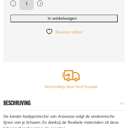
-
+
Karate-
bodyprotector
Arawaza
In winkelwagen
|
wit
Bewaar artikel
aantal
Verzending door heel Europa
BESCHRIJVING
De karate-bodyprotector van Arawaza volgt de anatomische
lijnen van je lichaam. En dankzij de flexibele materialen zit deze