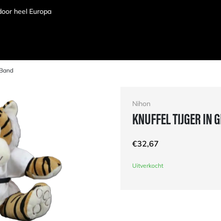
 Band
Nihon
KNUFFEL TIJGER IN 
€
32,67
Uitverkocht