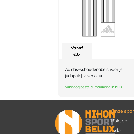
Vanaf
€
3,-
Adidas-schouderlabels voor je
judopak | zilverkleur
Vandaag besteld, maandag in huis
Onze spor
Boksen
Judo