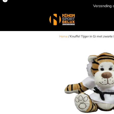
Verzending door heel Europa
Home
/ Knuffel Tijger in Gi met zwarte