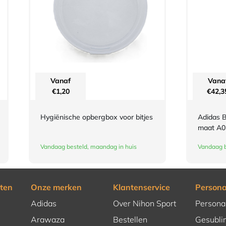
Vanaf
Vana
€
1,20
€
42,3
Hygiënische opbergbox voor bitjes
Adidas B
maat A0
Vandaag besteld, maandag in huis
Vandaag b
ten
Onze merken
Klantenservice
Persona
Adidas
Over Nihon Sport
Persona
Arawaza
Bestellen
Gesubli