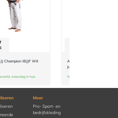
f
Vanaf
5
€
3,-
JJ Champion IBJJF Wit
Adidas-schouderlabels voor je
judopak | oranje
esteld, maandag in huis
Vandaag besteld, maandag in huis
liseren
Meer
liseren
Pro- Sport- en
bedrijfskleding
meerde