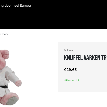
te band
Nihon
KNUFFEL VARKEN TR
€
29,65
Uitverkocht