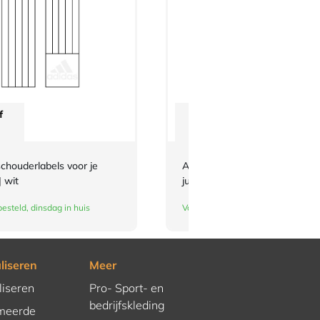
f
Vanaf
€
3,-
chouderlabels voor je
Adidas-schouderlabels voor je
| wit
judopak | rood
esteld, dinsdag in huis
Vandaag besteld, dinsdag in huis
liseren
Meer
liseren
Pro- Sport- en
bedrijfskleding
meerde