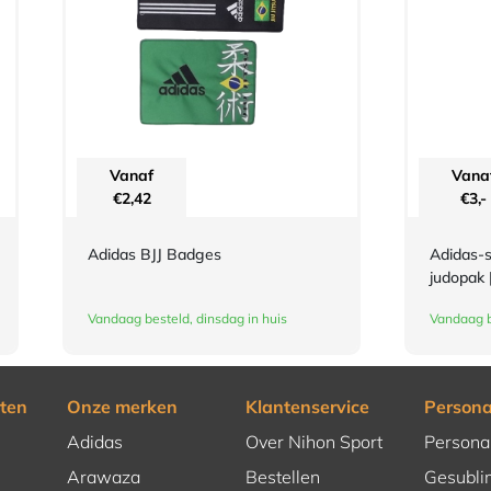
Vanaf
Vana
€
2,42
€
3,-
Adidas BJJ Badges
Adidas-s
judopak 
Vandaag besteld, dinsdag in huis
Vandaag b
ten
Onze merken
Klantenservice
Persona
Adidas
Over Nihon Sport
Persona
Arawaza
Bestellen
Gesubli