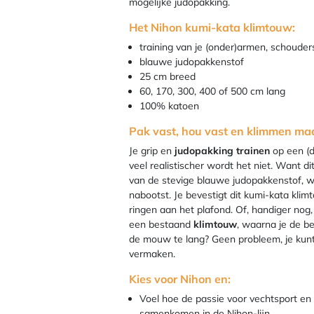
mogelijke judopakking.
Het Nihon kumi-kata klimtouw:
training van je (onder)armen, schouder
blauwe judopakkenstof
25 cm breed
60, 170, 300, 400 of 500 cm lang
100% katoen
Pak vast, hou vast en klimmen maa
Je grip en
judopakking trainen
op een (
veel realistischer wordt het niet. Want d
van de stevige blauwe judopakkenstof, waa
nabootst. Je bevestigt dit kumi-kata kli
ringen aan het plafond. Of, handiger nog
een bestaand
klimtouw
, waarna je de be
de mouw te lang? Geen probleem, je kunt 
vermaken.
Kies voor Nihon en:
Voel hoe de passie voor vechtsport en
samenkomen in de Nihon-lijn.