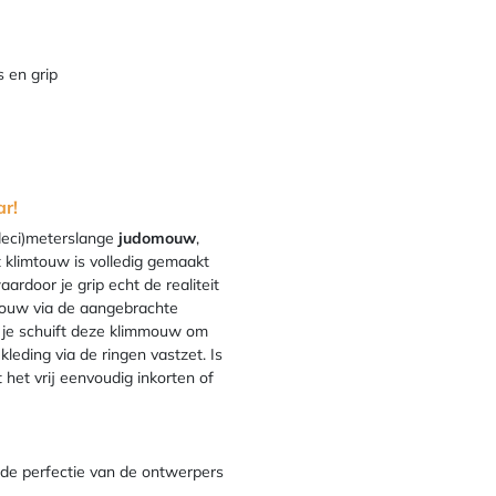
s en grip
r!
deci)meterslange
judomouw
,
it klimtouw is volledig gemaakt
rdoor je grip echt de realiteit
mtouw via de aangebrachte
, je schuift deze klimmouw om
kleding via de ringen vastzet. Is
het vrij eenvoudig inkorten of
 de perfectie van de ontwerpers