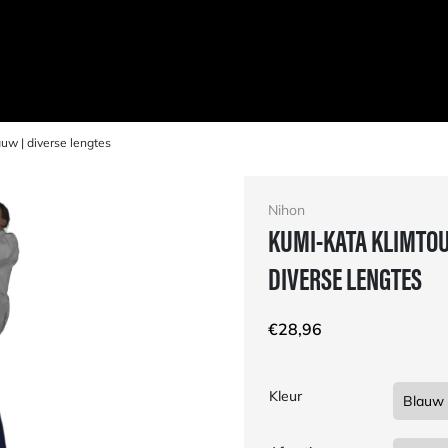
Gespreid betalen tegen 0% rente
uw | diverse lengtes
Nihon
KUMI-KATA KLIMTOU
DIVERSE LENGTES
€
28,96
Kleur