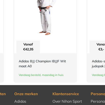
Vanaf
Vana
€
42,35
€
3,-
Adidas BJJ Champion IBJJF Wit
Adidas-s
maat A0
judopak |
Vandaag besteld, maandag in huis
Vandaag b
ten
Onze merken
Klantenservice
Persona
Adidas
Over Nihon Sport
Persona