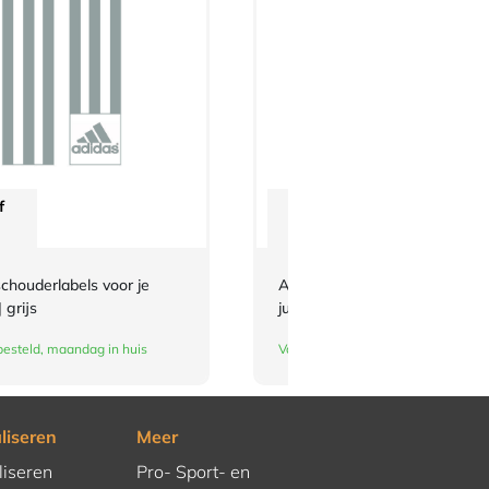
f
Vanaf
€
3,-
chouderlabels voor je
Adidas-schouderlabels voor je
 grijs
judopak | zilverkleur
esteld, maandag in huis
Vandaag besteld, maandag in huis
liseren
Meer
liseren
Pro- Sport- en