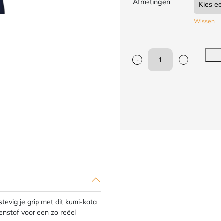
Afmetingen
Wissen
-
+
Kumi-
kata
klimtouw
Nihon
|
blauw
|
diverse
lengtes
aantal
tevig je grip met dit kumi-kata
enstof voor een zo reëel