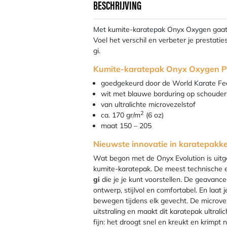
BESCHRIJVING
Met kumite-karatepak Onyx Oxygen ga
Voel het verschil en verbeter je prestati
gi.
Kumite-karatepak Onyx Oxygen P
goedgekeurd door de World Karate Fe
wit met blauwe borduring op schouders
van ultralichte microvezelstof
2
ca. 170 gr/m
(6 oz)
maat 150 – 205
Nieuwste innovatie in karatepakk
Wat begon met de Onyx Evolution is uitg
kumite-karatepak. De meest technische 
gi
die je je kunt voorstellen. De geavanc
ontwerp, stijlvol en comfortabel. En laat j
bewegen tijdens elk gevecht. De microvez
uitstraling en maakt dit karatepak ultral
fijn: het droogt snel en kreukt en krimpt 