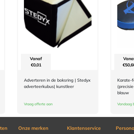
Vanaf
Vana
€
0,01
€
50,6
Adverteren in de boksring | Stedyx
Karate-
adverteerkubus| kunstleer
(precisi
blauw
Vraag offerte aan
Vandaag b
ten
Onze merken
Klantenservice
Persona