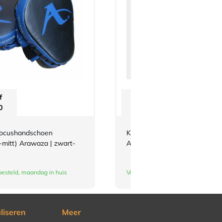
f
Vanaf
0
€
21,40
focushandschoen
Karate-focushandschoen (ron
e-mitt) Arawaza | zwart-
Arawaza | zwart-blauw
esteld, maandag in huis
Vandaag besteld, maandag in huis
liseren
Meer