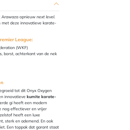
at Arawaza opnieuw
next level
.
es met deze innovatieve karate-
remier League:
deration (WKF)
, borst, achterkant van de nek
en
egroeid tot dit Onyx Oxygen
en innovatieve
kumite karate-
eerde gi heeft een modern
e nog effectiever en vrijer
elstof heeft een luxe
icht, sterk en ademend. En ook
niet. Een toppak dat garant staat