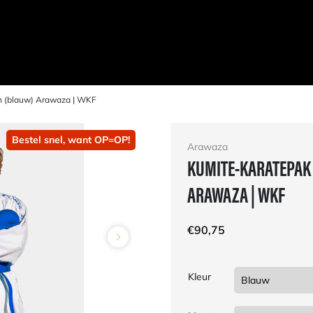
n (blauw) Arawaza | WKF
Bestel snel, want OP=OP!
Arawaza
KUMITE-KARATEPAK
ARAWAZA | WKF
€
90,75
Kleur