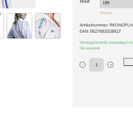
Maat
Wissen
Artikelnummer: RKONOPL
EAN:
0627682028827
Vandaag besteld, maandag in hu
Op voorraad
-
+
Kumite-
karatepak
Onyx
Oxygen
(blauw)
Arawaza
|
WKF
aantal