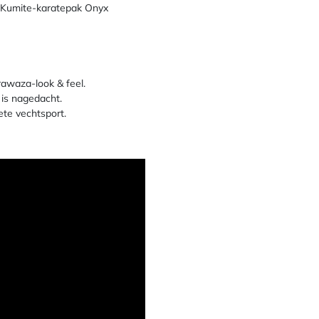
je. Kumite-karatepak Onyx
rawaza-look & feel.
 is nagedacht.
ete vechtsport.