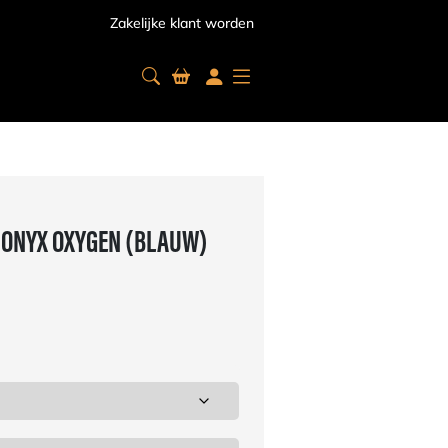
Zakelijke klant worden
Bestel snel, want OP=OP!
 ONYX OXYGEN (BLAUW)