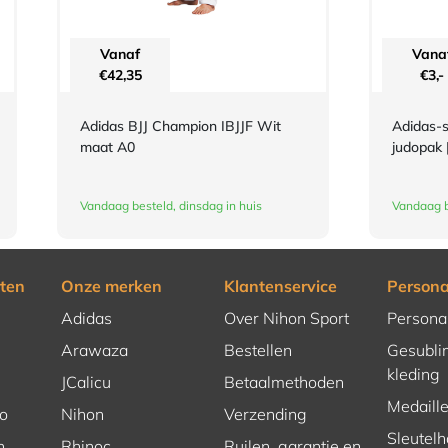
Vanaf
Vana
€
42,35
€
3,-
Adidas BJJ Champion IBJJF Wit
Adidas-s
maat A0
judopak |
Vandaag besteld, dinsdag in huis
Vandaag b
ten
Onze merken
Klantenservice
Persona
Adidas
Over Nihon Sport
Persona
Arawaza
Bestellen
Gesubli
kleding
JCalicu
Betaalmethoden
Medaill
o
Nihon
Verzending
Sleutel
n
Rhinoc
Ruilen, garantie en