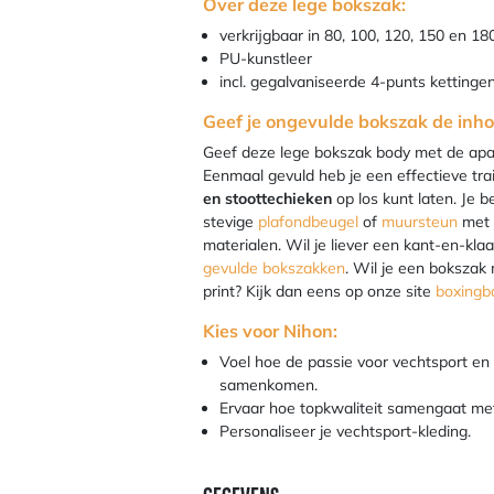
Over deze lege bokszak:
verkrijgbaar in 80, 100, 120, 150 en 1
PU-kunstleer
incl. gegalvaniseerde 4-punts ketting
Geef je ongevulde bokszak de inho
Geef deze lege bokszak body met de apart
Eenmaal gevuld heb je een effectieve tra
en stoottechieken
op los kunt laten. Je 
stevige
plafondbeugel
of
muursteun
met 
materialen. Wil je liever een kant-en-kla
gevulde bokszakken
. Wil je een bokszak 
print? Kijk dan eens op onze site
boxingb
Kies voor Nihon:
Voel hoe de passie voor vechtsport en
samenkomen.
Ervaar hoe topkwaliteit samengaat met 
Personaliseer je vechtsport-kleding.