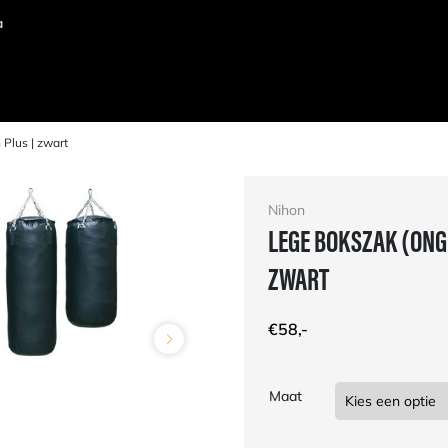
Plus | zwart
Nihon
LEGE BOKSZAK (ONG
ZWART
€
58,-
Maat