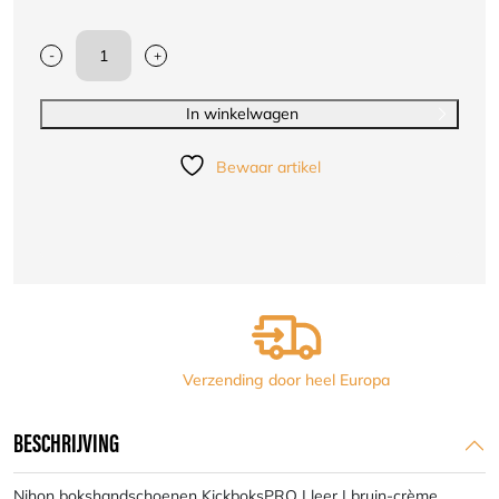
-
+
Nihon
Bokshandschoen
leer
In winkelwagen
Trad
KICKBOXPRO
Bewaar artikel
leer
bruin
aantal
Verzending door heel Europa
BESCHRIJVING
Nihon bokshandschoenen KickboksPRO | leer | bruin-crème