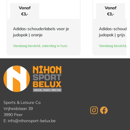
Vanaf
Vanaf
€
3,-
€
3,-
Adidas-schouderlabels voor je
Adidas-schouderl
judopak | oranje
judopak | grijs
Vandaag besteld, zaterdag in huis
Vandaag besteld, z
Sports & Leisure Co
Vrijheidslaan 39
3990 Peer
E:
info@nihonsport-belux.be