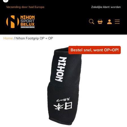
Verzending door heel Europa
Gespreid betalen tegen 0% rente
Zakelijke klant worden
Home
/ Nihon Footgrip OP = OP
Bestel snel, want OP=OP!