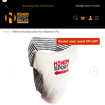
Verzending door heel Europa
Zakelijke klant worden
Home
/ Nihon Kruisbeschermer Mannen PU
Bestel snel, want OP=OP!