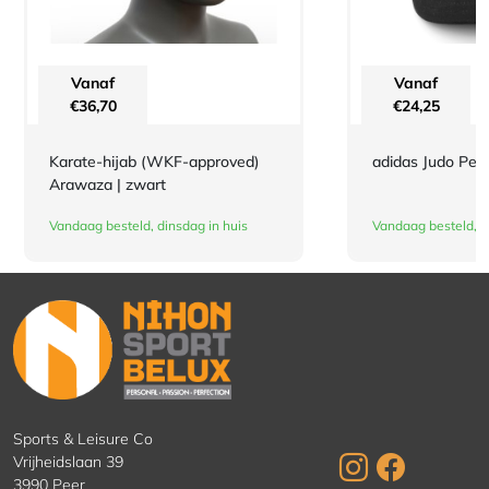
Vanaf
Vanaf
€
36,70
€
24,25
Karate-hijab (WKF-approved)
adidas Judo Pet 
Arawaza | zwart
Vandaag besteld, dinsdag in huis
Vandaag besteld, d
Sports & Leisure Co
Vrijheidslaan 39
3990 Peer