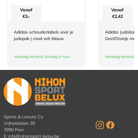
Vanaf
Vanaf
€
3,-
€
2,42
Adidas-schouderlabels voor je
Adidas Judoband
judopak | rood-wit-blauw
Geel/Oranje maa
Vandaag besteld, dinsdag in huis
Vandaag besteld, d
Sports & Leisure Co
Vrijheidslaan 39
3990 Peer
E:
info@nihonsport-belux.be