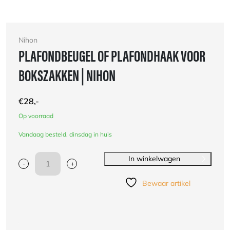
Nihon
PLAFONDBEUGEL OF PLAFONDHAAK VOOR
BOKSZAKKEN | NIHON
€
28,-
Op voorraad
Vandaag besteld, dinsdag in huis
In winkelwagen
-
+
Plafondbeugel
of
Bewaar artikel
plafondhaak
voor
bokszakken
|