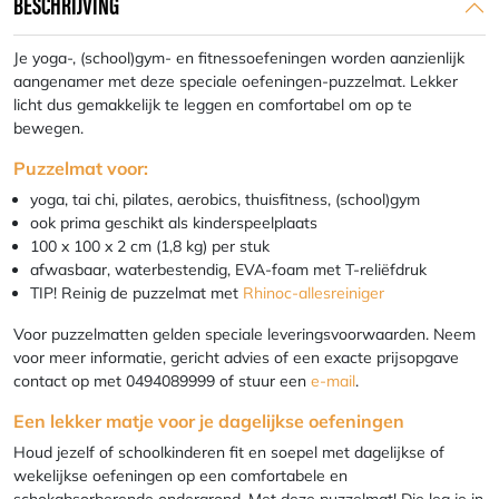
BESCHRIJVING
Je yoga-, (school)gym- en fitnessoefeningen worden aanzienlijk
aangenamer met deze speciale oefeningen-puzzelmat. Lekker
licht dus gemakkelijk te leggen en comfortabel om op te
bewegen.
Puzzelmat voor:
yoga, tai chi, pilates, aerobics, thuisfitness, (school)gym
ook prima geschikt als kinderspeelplaats
100 x 100 x 2 cm (1,8 kg) per stuk
afwasbaar, waterbestendig, EVA-foam met T-reliëfdruk
TIP! Reinig de puzzelmat met
Rhinoc-allesreiniger
Voor puzzelmatten gelden speciale leveringsvoorwaarden. Neem
voor meer informatie, gericht advies of een exacte prijsopgave
contact op met 0494089999 of stuur een
e-mail
.
Een lekker matje voor je dagelijkse oefeningen
Houd jezelf of schoolkinderen fit en soepel met dagelijkse of
wekelijkse oefeningen op een comfortabele en
schokabsorberende ondergrond. Met deze puzzelmat! Die leg je in