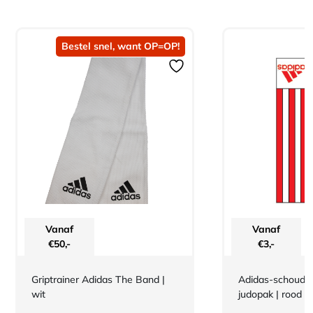
Bestel snel, want OP=OP!
Vanaf
Vanaf
€
50,-
€
3,-
Griptrainer Adidas The Band |
Adidas-schouderl
wit
judopak | rood