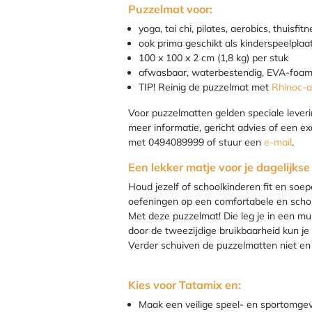
Puzzelmat voor:
yoga, tai chi, pilates, aerobics, thuisfi
ook prima geschikt als kinderspeelplaa
100 x 100 x 2 cm (1,8 kg) per stuk
afwasbaar, waterbestendig, EVA-foam 
TIP! Reinig de puzzelmat met
Rhinoc-al
Voor puzzelmatten gelden speciale leve
meer informatie, gericht advies of een e
met 0494089999 of stuur een
e-mail
.
Een lekker matje voor je dagelijks
Houd jezelf of schoolkinderen fit en soep
oefeningen op een comfortabele en sch
Met deze puzzelmat! Die leg je in een mum
door de tweezijdige bruikbaarheid kun je
Verder schuiven de puzzelmatten niet en z
Kies voor Tatamix en:
Maak een veilige speel- en sportomgevi