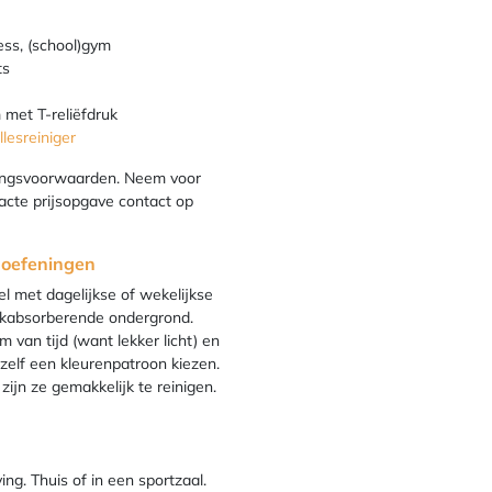
tness, (school)gym
ts
met T-reliëfdruk
lesreiniger
ringsvoorwaarden. Neem voor
xacte prijsopgave contact op
e oefeningen
el met dagelijkse of wekelijkse
okabsorberende ondergrond.
 van tijd (want lekker licht) en
 zelf een kleurenpatroon kiezen.
ijn ze gemakkelijk te reinigen.
ng. Thuis of in een sportzaal.