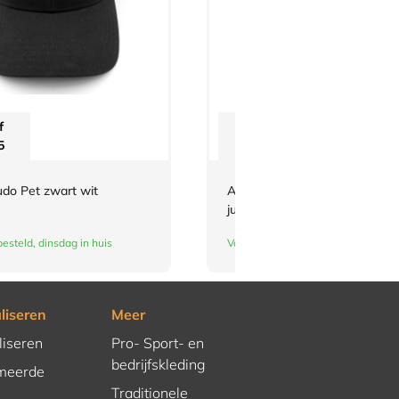
f
Vanaf
5
€
3,-
udo Pet zwart wit
Adidas-schouderlabels voor je
judopak | groen
esteld, dinsdag in huis
Vandaag besteld, dinsdag in huis
liseren
Meer
liseren
Pro- Sport- en
bedrijfskleding
meerde
Traditionele