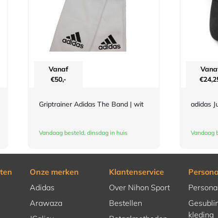
Vanaf
Vana
€
50,-
€
24,2
Griptrainer Adidas The Band | wit
adidas J
Vandaag besteld, dinsdag in huis
Vandaag b
ten
Onze merken
Klantenservice
Persona
Adidas
Over Nihon Sport
Persona
Arawaza
Bestellen
Gesubli
kleding