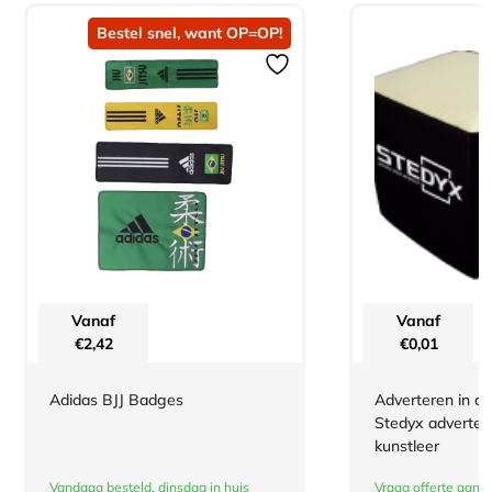
Bestel snel, want OP=OP!
Vanaf
Vanaf
€
2,42
€
0,01
Adidas BJJ Badges
Adverteren in de
Stedyx advertee
kunstleer
Vandaag besteld, dinsdag in huis
Vraag offerte aan