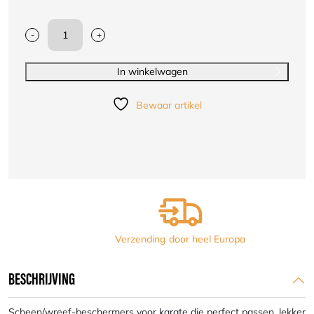
-
+
Scheen/wreef-
beschermers
voor
In winkelwagen
karate
Arawaza
Bewaar artikel
|
WKF
|
rood
aantal
Verzending door heel Europa
BESCHRIJVING
Scheen/wreef-beschermers voor karate die perfect passen, lekker