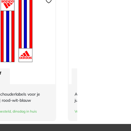
f
Vanaf
€
3,-
chouderlabels voor je
Adidas-schouderlabels voor je
| rood-wit-blauw
judopak | Belgische vlag
esteld, dinsdag in huis
Vandaag besteld, dinsdag in huis