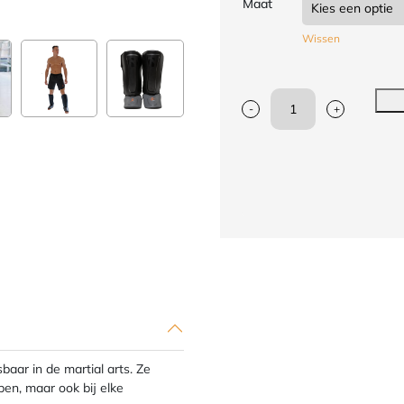
Maat
Wissen
-
+
Scheen/wreefbeschermers
Nihon
|
PU
|
zwart-
grijs
aantal
aar in de martial arts. Ze
en, maar ook bij elke