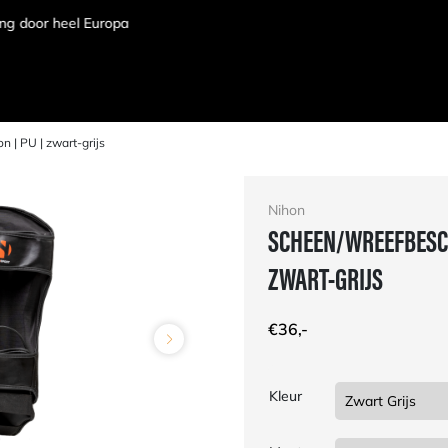
 | PU | zwart-grijs
Nihon
SCHEEN/WREEFBESCH
ZWART-GRIJS
€
36,-
Kleur