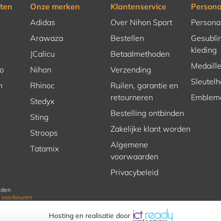
ten
Onze merken
Klantenservice
Persona
Adidas
Over Nihon Sport
Persona
Arawaza
Bestellen
Gesubli
kleding
JCalicu
Betaalmethoden
Medaill
o
Nihon
Verzending
Sleutel
n
Rhinoc
Ruilen, garantie en
retourneren
Emblem
Stedyx
Bestelling ontbinden
Sting
Zakelijke klant worden
Stroops
Algemene
Tatamix
voorwaarden
Privacybeleid
uden
 voorkeuren
Hosting en realisatie door