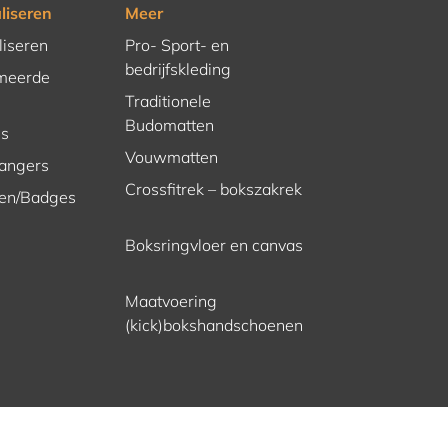
liseren
Meer
liseren
Pro- Sport- en
bedrijfskleding
meerde
Traditionele
Budomatten
es
Vouwmatten
hangers
Crossfitrek – bokszakrek
en/Badges
Boksringvloer en canvas
Maatvoering
(kick)bokshandschoenen