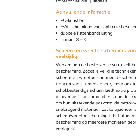
traptechniek die jij uitdeelt.
Aanvullende informatie:
PU-kunstleer
EVA-schuimlaag voor optimale besche
dubbele klittenbandsluiting
in maat S – XL
Scheen- en wreefbeschermers van 
veelzijdig
Werken aan de beste versie van jezelf 
bescherming. Zodat je veilig je techniek
scheen- en wreefbeschermers bescherm jij
trappen van je tegenstander, maar ook te
schokbestendige schuim biedt extra prote
de overige Nihon-producten staan deze
om hun uitstekende pasvorm, de betrou
sneldrogend materiaal. Leuke bijzonderh
scheen/wreefbescherming is het afneemb
bescherming op meerdere manieren gebru
veelzijdig!