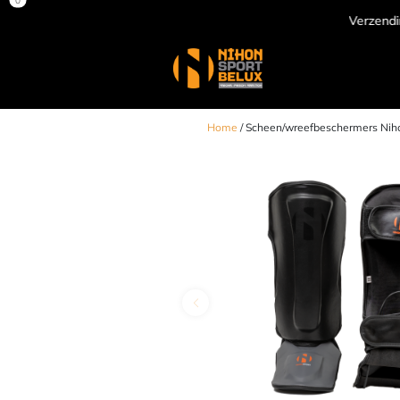
Verzending door heel Europa
Home
/ Scheen/wreefbeschermers Nihon