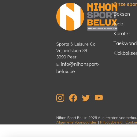
Onze spor
Boksen
Judo
Karate
Taekwond
Sports & Leisure Co
Vrijheidslaan 39
Kickbokse
3990 Peer
info@nihonsport-
E:
belux.be
Nihon Sport Belux, 2026 Alle rechten voorbeho
Algemene Voorwaarden
|
Privacybeleid
|
Cookie