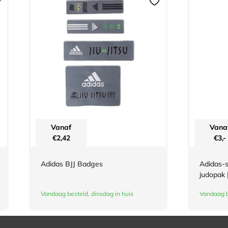
Vanaf
Vana
€
2,42
€
3,-
Adidas BJJ Badges
Adidas-s
judopak 
Vandaag besteld, dinsdag in huis
Vandaag b