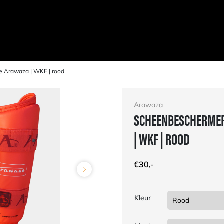
e Arawaza | WKF | rood
Arawaza
SCHEENBESCHERMER
| WKF | ROOD
€
30,-
Kleur