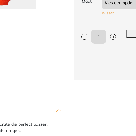
Maat
Wissen
-
+
Scheenbeschermers
voor
karate
Arawaza
|
WKF
|
rood
aantal
ate die perfect passen,
cht dragen.