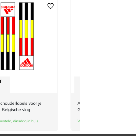
f
Vanaf
€
2,42
chouderlabels voor je
Adidas Judoband Club 2-kleur
| Belgische vlag
Geel/Oranje maat 280
esteld, dinsdag in huis
Vandaag besteld, dinsdag in huis