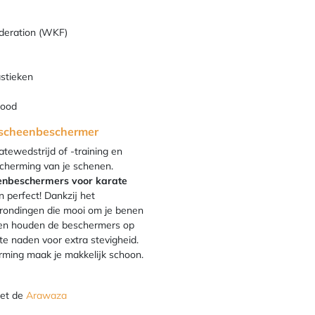
deration (WKF)
astieken
rood
 scheenbeschermer
atewedstrijd of -training en
scherming van je schenen.
enbeschermers voor karate
perfect! Dankzij het
 rondingen die mooi om je benen
ieken houden de beschermers op
te naden voor extra stevigheid.
rming maak je makkelijk schoon.
met de
Arawaza