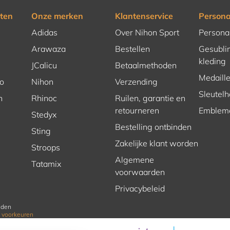
ten
Onze merken
Klantenservice
Persona
Adidas
Over Nihon Sport
Persona
Arawaza
Bestellen
Gesubli
kleding
JCalicu
Betaalmethoden
Medaill
o
Nihon
Verzending
Sleutel
n
Rhinoc
Ruilen, garantie en
retourneren
Emblem
Stedyx
Bestelling ontbinden
Sting
Zakelijke klant worden
Stroops
Algemene
Tatamix
voorwaarden
Privacybeleid
uden
 voorkeuren