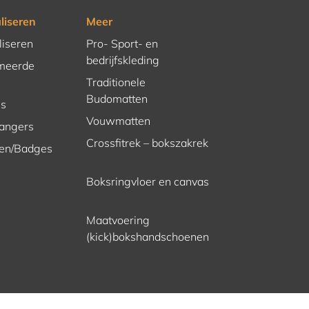
liseren
Meer
liseren
Pro- Sport- en
bedrijfskleding
meerde
Traditionele
Budomatten
es
Vouwmatten
hangers
Crossfitrek – bokszakrek
en/Badges
Boksringvloer en canvas
Maatvoering
(kick)bokshandschoenen