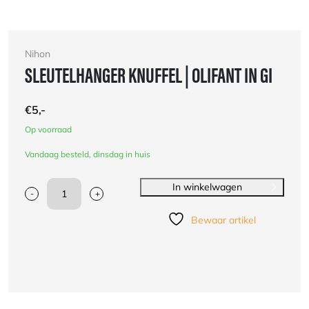
Nihon
SLEUTELHANGER KNUFFEL | OLIFANT IN GI
€
5,-
Op voorraad
Vandaag besteld, dinsdag in huis
In winkelwagen
-
+
Sleutelhanger
knuffel
Bewaar artikel
|
Olifant
in
gi
aantal