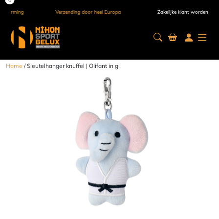
Verzending door heel Europa
Zakelijke klant worden
Home
/ Sleutelhanger knuffel | Olifant in gi