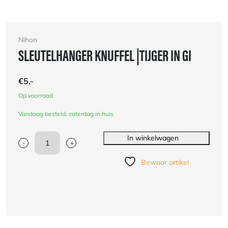
Nihon
SLEUTELHANGER KNUFFEL |TIJGER IN GI
€
5,-
Op voorraad
Vandaag besteld, zaterdag in huis
In winkelwagen
-
+
Sleutelhanger
knuffel
Bewaar artikel
|Tijger
in
gi
aantal