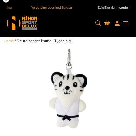
Verzending door heel Europa
Zakelijke klant worden
Home
/ Sleutelhanger knuffel |Tijger in gi