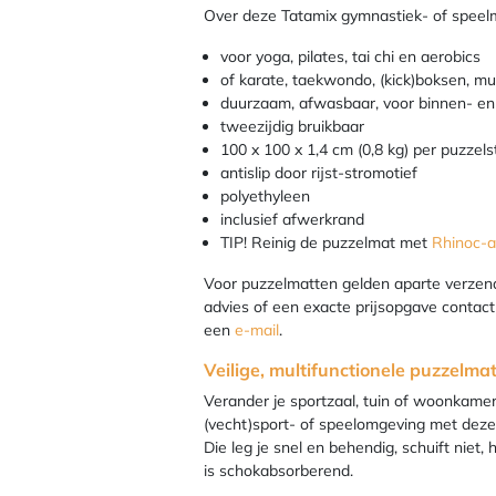
Over deze Tatamix gymnastiek- of speel
voor yoga, pilates, tai chi en aerobics
of karate, taekwondo, (kick)boksen, mu
duurzaam, afwasbaar, voor binnen- en
tweezijdig bruikbaar
100 x 100 x 1,4 cm (0,8 kg) per puzzels
antislip door rijst-stromotief
polyethyleen
inclusief afwerkrand
TIP! Reinig de puzzelmat met
Rhinoc-al
Voor puzzelmatten gelden aparte verzen
advies of een exacte prijsopgave contac
een
e-mail
.
Veilige, multifunctionele puzzelma
Verander je sportzaal, tuin of woonkamer
(vecht)sport- of speelomgeving met deze 
Die leg je snel en behendig, schuift niet,
is schokabsorberend.