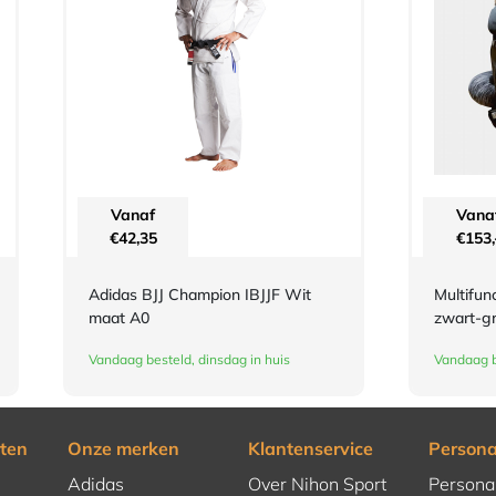
Vanaf
Vana
€
42,35
€
153,
Adidas BJJ Champion IBJJF Wit
Multifun
maat A0
zwart-gr
Vandaag besteld, dinsdag in huis
Vandaag b
ten
Onze merken
Klantenservice
Persona
Adidas
Over Nihon Sport
Persona