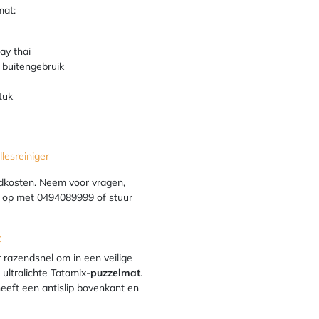
mat:
ay thai
 buitengebruik
tuk
lesreiniger
dkosten. Neem voor vragen,
t op met 0494089999 of stuur
t
 razendsnel om in een veilige
ultralichte Tatamix-
puzzelmat
.
 heeft een antislip bovenkant en