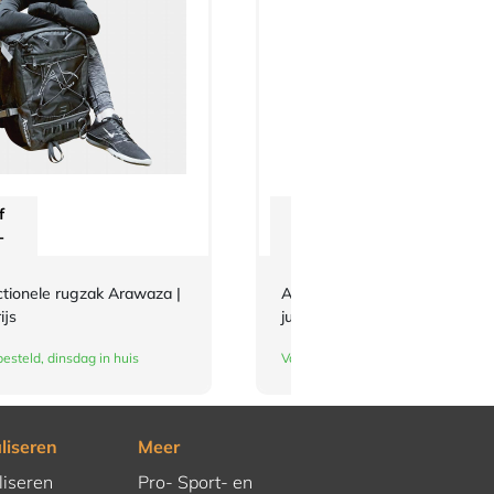
f
Vanaf
-
€
3,-
ctionele rugzak Arawaza |
Adidas-schouderlabels voor je
ijs
judopak | wit
esteld, dinsdag in huis
Vandaag besteld, dinsdag in huis
liseren
Meer
liseren
Pro- Sport- en