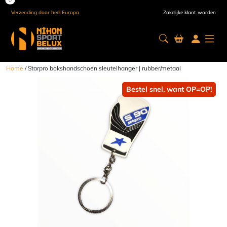
Verzending door heel Europa
Zakelijke klant worden
Home
/ Starpro bokshandschoen sleutelhanger | rubber/metaal
Bestel snel, want OP=OP!