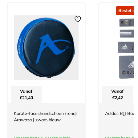
Bestel sn
Vanaf
Vanaf
€
21,40
€
2,42
Karate-focushandschoen (rond)
Adidas BJJ Bad
Arawaza | zwart-blauw
Vandaag besteld, dinsdag in huis
Vandaag besteld, d