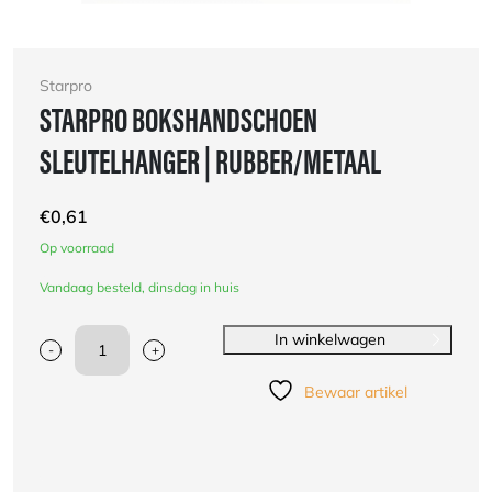
Starpro
STARPRO BOKSHANDSCHOEN
SLEUTELHANGER | RUBBER/METAAL
€
0,61
Op voorraad
Vandaag besteld, dinsdag in huis
In winkelwagen
-
+
Starpro
bokshandschoen
Bewaar artikel
sleutelhanger
|
rubber/metaal
aantal