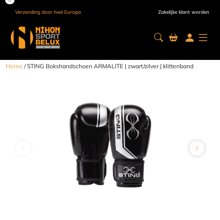
Verzending door heel Europa
Zakelijke klant worden
Home
/ STING Bokshandschoen ARMALITE | zwart/zilver | klittenband