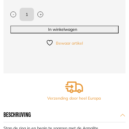
-
+
STING
Bokshandschoen
ARMALITE
In winkelwagen
|
zwart/zilver
Bewaar artikel
|
klittenband
aantal
Verzending door heel Europa
BESCHRIJVING
Stap de ring in en begin te sparren met de Armalite