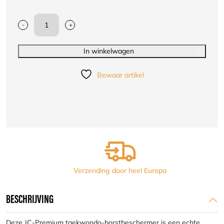
-
+
Taekwondo-
borstbeschermer
Premium
In winkelwagen
JC
|
Bewaar artikel
WT-
goedgekeurd
aantal
Verzending door heel Europa
BESCHRIJVING
Deze JC-Premium taekwondo-borstbeschermer is een echte