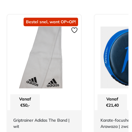
Bestel snel, want OP=OP!
Vanaf
Vanaf
€
50,-
€
21,40
Griptrainer Adidas The Band |
Karate-focushan
wit
Arawaza | zwar