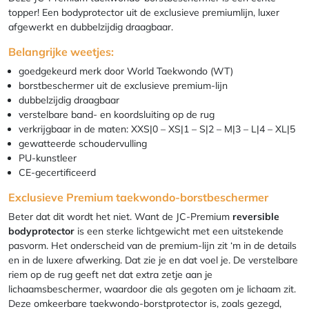
topper! Een bodyprotector uit de exclusieve premiumlijn, luxer
afgewerkt en dubbelzijdig draagbaar.
Belangrijke weetjes:
goedgekeurd merk door World Taekwondo (WT)
borstbeschermer uit de exclusieve premium-lijn
dubbelzijdig draagbaar
verstelbare band- en koordsluiting op de rug
verkrijgbaar in de maten: XXS|0 – XS|1 – S|2 – M|3 – L|4 – XL|5
gewatteerde schoudervulling
PU-kunstleer
CE-gecertificeerd
Exclusieve Premium taekwondo-borstbeschermer
Beter dat dit wordt het niet. Want de JC-Premium
reversible
bodyprotector
is een sterke lichtgewicht met een uitstekende
pasvorm. Het onderscheid van de premium-lijn zit ‘m in de details
en in de luxere afwerking. Dat zie je en dat voel je. De verstelbare
riem op de rug geeft net dat extra zetje aan je
lichaamsbeschermer, waardoor die als gegoten om je lichaam zit.
Deze omkeerbare taekwondo-borstprotector is, zoals gezegd,