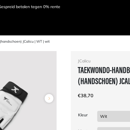
andschoen) JCalicu | WT | wit
JCalicu
TAEKWONDO-HANDB
(HANDSCHOEN) JCALI
€
38,70
Kleur