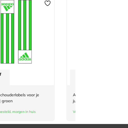
f
Vanaf
€
3,-
chouderlabels voor je
Adidas-schouderlabels voor je
| groen
judopak | rood-wit-blauw
esteld, morgen in huis
Vandaag besteld, morgen in huis