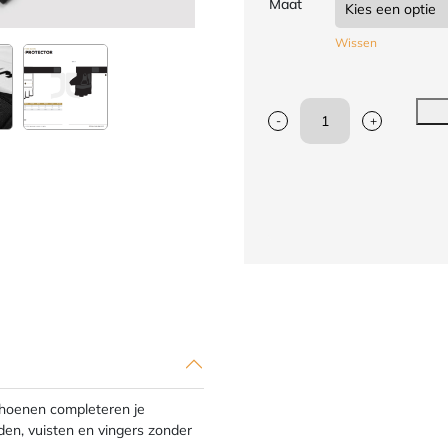
Maat
Wissen
-
+
Taekwondo-
handbeschermers
(handschoen)
JCalicu
|
WT
|
wit
aantal
oenen completeren je
en, vuisten en vingers zonder