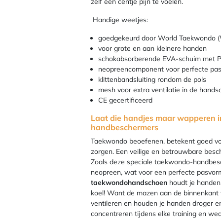
zelf een centje pijn te voelen.
Handige weetjes:
goedgekeurd door World Taekwondo 
voor grote en aan kleinere handen
schokabsorberende EVA-schuim met P
neopreencomponent voor perfecte pa
klittenbandsluiting rondom de pols
mesh voor extra ventilatie in de hand
CE gecertificeerd
Laat die handjes maar wapperen i
handbeschermers
Taekwondo beoefenen, betekent goed voor
zorgen. Een veilige en betrouwbare besch
Zoals deze speciale taekwondo-handbes
neopreen, wat voor een perfecte pasvorm
taekwondohandschoen
houdt je handen,
koel! Want de mazen aan de binnenkant 
ventileren en houden je handen droger en 
concentreren tijdens elke training en weds