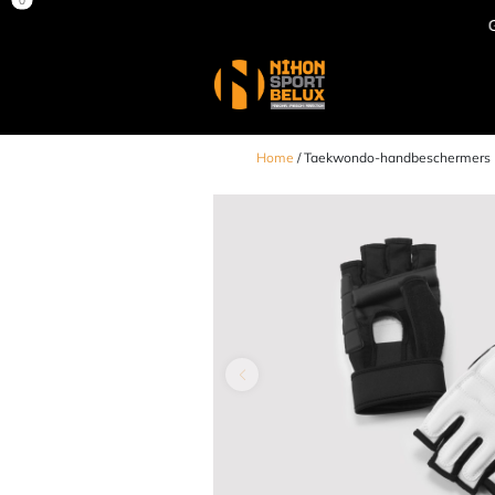
Gespreid betalen tegen 0% rente
Home
/ Taekwondo-handbeschermers (h