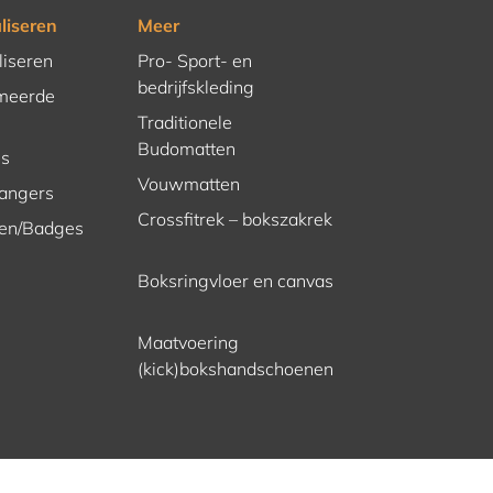
liseren
Meer
liseren
Pro- Sport- en
bedrijfskleding
meerde
Traditionele
Budomatten
es
Vouwmatten
hangers
Crossfitrek – bokszakrek
en/Badges
Boksringvloer en canvas
Maatvoering
(kick)bokshandschoenen