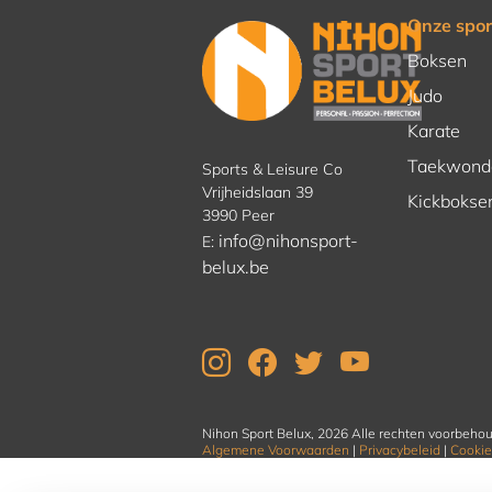
Onze spor
Boksen
Judo
Karate
Taekwond
Sports & Leisure Co
Vrijheidslaan 39
Kickbokse
3990 Peer
info@nihonsport-
E:
belux.be
Nihon Sport Belux, 2026 Alle rechten voorbeho
Algemene Voorwaarden
|
Privacybeleid
|
Cookie