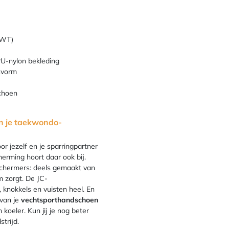
(WT)
U-nylon bekleding
svorm
schoen
n je taekwondo-
 jezelf en je sparringpartner
erming hoort daar ook bij.
chermers: deels gemaakt van
 zorgt. De JC-
 knokkels en vuisten heel. En
van je
vechtsporthandschoen
koeler. Kun jij je nog beter
trijd.