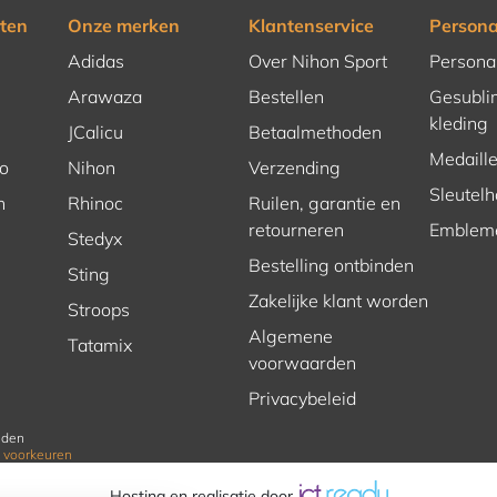
ten
Onze merken
Klantenservice
Persona
Adidas
Over Nihon Sport
Persona
Arawaza
Bestellen
Gesubli
kleding
JCalicu
Betaalmethoden
Medaill
o
Nihon
Verzending
Sleutel
n
Rhinoc
Ruilen, garantie en
retourneren
Emblem
Stedyx
Bestelling ontbinden
Sting
Zakelijke klant worden
Stroops
Algemene
Tatamix
voorwaarden
Privacybeleid
uden
 voorkeuren
Hosting en realisatie door