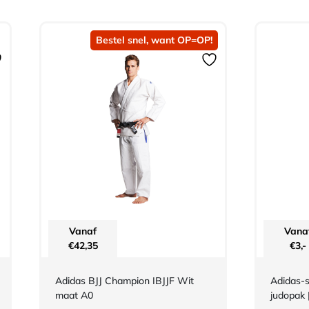
Bestel snel, want OP=OP!
Vanaf
Vana
€
42,35
€
3,-
Adidas BJJ Champion IBJJF Wit
Adidas-s
maat A0
judopak 