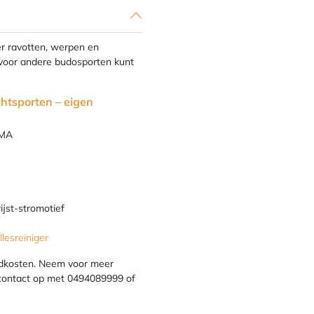
er ravotten, werpen en
 voor andere budosporten kunt
htsporten – eigen
MMA
ijst-stromotief
lesreiniger
ndkosten. Neem voor meer
e contact op met 0494089999 of