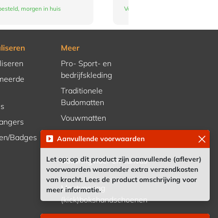
esteld, morgen in huis
Vandaag besteld, morgen in huis
liseren
Meer
liseren
Pro- Sport- en
bedrijfskleding
meerde
Traditionele
Budomatten
es
Vouwmatten
hangers
Crossfitrek – bokszakrek
en/Badges
Aanvullende voorwaarden
Let op: op dit product zijn aanvullende (aflever)
Boksringvloer en canvas
voorwaarden waaronder extra verzendkosten
van kracht. Lees de product omschrijving voor
Maatvoering
meer informatie.
(kick)bokshandschoenen