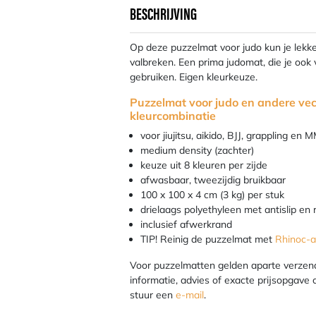
BESCHRIJVING
Op deze puzzelmat voor judo kun je lekk
valbreken. Een prima judomat, die je ook
gebruiken. Eigen kleurkeuze.
Puzzelmat voor judo en andere vec
kleurcombinatie
voor jiujitsu, aikido, BJJ, grappling en 
medium density (zachter)
keuze uit 8 kleuren per zijde
afwasbaar, tweezijdig bruikbaar
100 x 100 x 4 cm (3 kg) per stuk
drielaags polyethyleen met antislip en r
inclusief afwerkrand
TIP! Reinig de puzzelmat met
Rhinoc-al
Voor puzzelmatten gelden aparte verze
informatie, advies of exacte prijsopgav
stuur een
e-mail
.