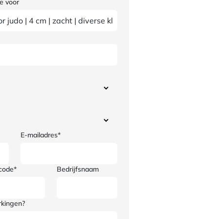
e voor
E-mailadres*
code*
Bedrijfsnaam
rkingen?