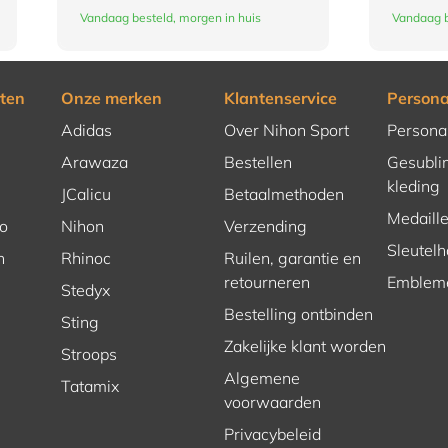
Vandaag besteld, morgen in huis
Vandaag b
ten
Onze merken
Klantenservice
Persona
Adidas
Over Nihon Sport
Persona
Arawaza
Bestellen
Gesubli
kleding
JCalicu
Betaalmethoden
Medaill
o
Nihon
Verzending
Sleutel
n
Rhinoc
Ruilen, garantie en
retourneren
Emblem
Stedyx
Bestelling ontbinden
Sting
Zakelijke klant worden
Stroops
Algemene
Tatamix
voorwaarden
Privacybeleid