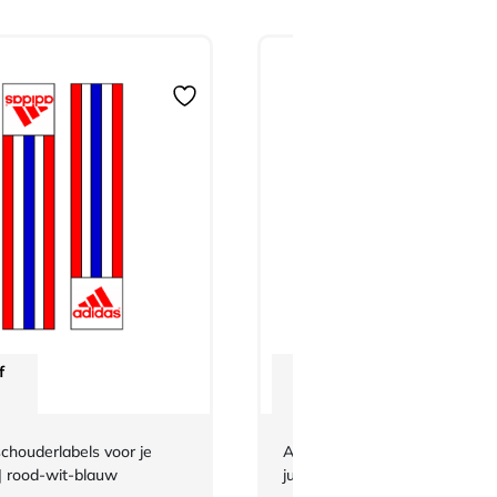
f
Vanaf
€
3,-
chouderlabels voor je
Adidas-schouderlabels voor je
| rood-wit-blauw
judopak | wit