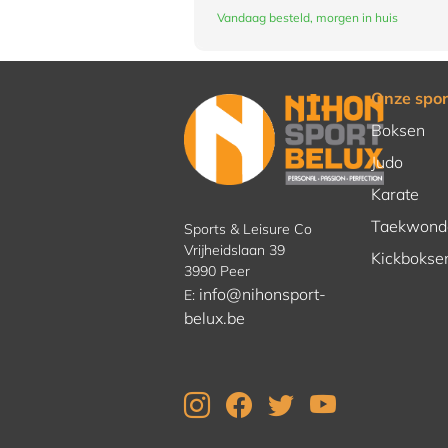
Vandaag besteld, morgen in huis
Onze spor
Boksen
Judo
Karate
Taekwond
Sports & Leisure Co
Vrijheidslaan 39
Kickbokse
3990 Peer
info@nihonsport-
E:
belux.be