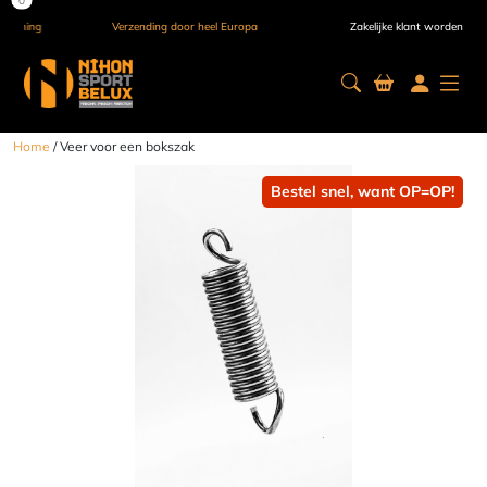
Verzending door heel Europa
Zakelijke klant worden
Home
/ Veer voor een bokszak
Bestel snel, want OP=OP!