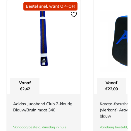
Bestel snel, want OP=OP!
Vanaf
Vanaf
€
2,42
€
22,09
Adidas Judoband Club 2-kleurig
Karate-focusha
Blauw/Bruin maat 340
(vierkant) Arawa
blauw
Vandaag besteld, dinsdag in huis
Vandaag besteld, d