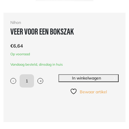
Nihon
VEER VOOR EEN BOKSZAK
€
6,64
Op voorraad
Vandaag besteld, dinsdag in huis
In winkelwagen
-
+
Veer
voor
Bewaar artikel
een
bokszak
aantal