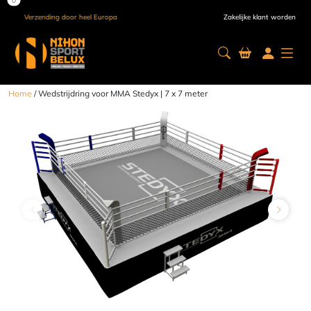
Verzending door heel Europa
Zakelijke klant worden
Home
/ Wedstrijdring voor MMA Stedyx | 7 x 7 meter