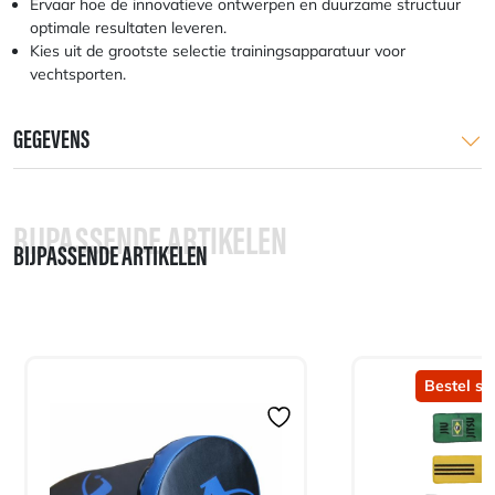
Ervaar hoe de innovatieve ontwerpen en duurzame structuur
optimale resultaten leveren.
Kies uit de grootste selectie trainingsapparatuur voor
vechtsporten.
GEGEVENS
BIJPASSENDE ARTIKELEN
BIJPASSENDE ARTIKELEN
Bestel sn